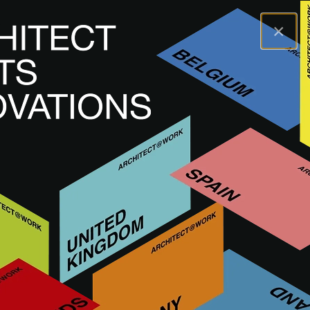
×
A@WX
Navštívit
A@W LISBON
Vystavovatelé
OLIVEIRA HOME
OLIVEIRA HOME