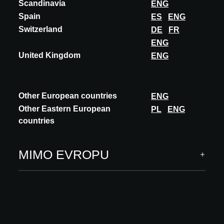
Scandinavia
ENG
Spain
ES
ENG
Switzerland
DE
FR
A@W Newsletter
ENG
PŘIHLÁSIT SE
United Kingdom
ENG
Vše o světě architektury, inovací a akcí
Sledujte nás
Other European countries
ENG
Other Eastern European
PL
ENG
countries
Architekt se setkává s inovacemi
MIMO EVROPU
INOVACE
Systémy budov
Kostra, plášť budovy
Dokončení interiéru
Software a digitální služby