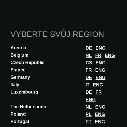
OLIVEIRA HOME v A@W LISBON 2025
VYBERTE SVŮJ REGION
Tato funkce je určena výhradně pro architekty,
interiérové designéry a další odborníky se
Austria
DE
ENG
schváleným účtem A@W Xperience.
Belgium
NL
FR
ENG
Přihlaste se zde nebo se zaregistrujte a pokračujte.
Czech Republic
CS
ENG
France
FR
ENG
PŘIHLÁSIT SE
Germany
DE
ENG
Italy
IT
ENG
Luxembourg
DE
FR
Účast na
ENG
The Netherlands
NL
ENG
Poland
PL
ENG
A@W
LISBON
2025
Portugal
PT
ENG