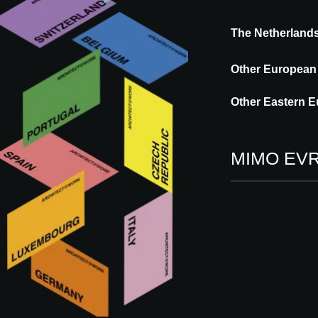
PŘIPNOUT NA NÁSTĚNKU
The Netherland
Other European
PRAKTICKÉ
UDÁLOST
INFORMACE
Other Eastern E
MIMO EV
UDÁLOST