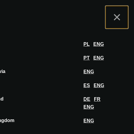
ortál Vystavovatele
FAQ
Čeština
×
tel
PŘIHLÁSIT SE
PL
ENG
PT
ENG
via
ENG
ES
ENG
nd
DE
FR
ENG
ingdom
ENG