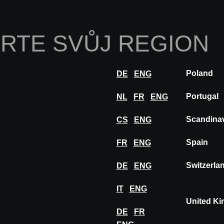
Domů
O nás
P
RTE SVŮJ REGION
Inovace
Postřehy
Navštívit
Vystavova
Poland
DE
ENG
Portugal
NL
FR
ENG
Scandina
CS
ENG
Spain
FR
ENG
Switzerla
DE
ENG
5
IT
ENG
tion: Fall
United K
DE
FR