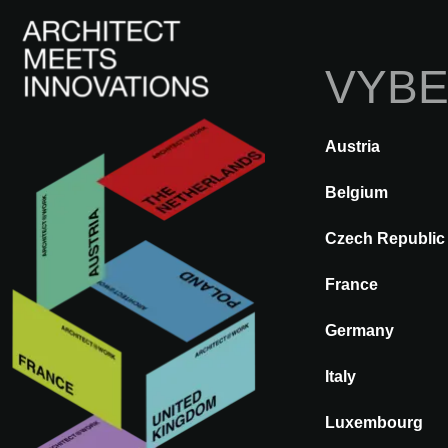
VYBE
Austria
A@WX
Navštívit
A@W HAMBURG
Belgium
Czech Republic
GERMANY
France
A@W
Germany
Hamburg 202
Italy
This event has passed. Next edi
Luxembourg
2027.