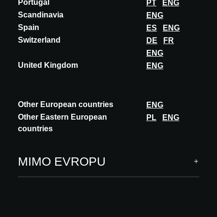
Portugal
PT
ENG
Scandinavia
ENG
Spain
ES
ENG
Switzerland
DE
FR
INOVACE
ENG
ALWITRA FLACHDACH-SYSTEME
United Kingdom
ENG
HYBRID INSULATION SYSTEM
Fire protection meets thermal insulation The hybrid insulation
system combines the best of both worlds: The EVAROC® rock
Other European countries
ENG
wool insulation board in the upper...
Other Eastern European
PL
ENG
countries
OBJEVTE VÍCE
MIMO EVROPU