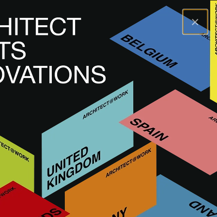
×
A@WX
Inovace
Vybrané inovace
Objevte špičkové inovace schválené porotou A@W
složenou z architektů a interiérových designérů. Tyto
inovace jsou nejprve představeny naživo na našich akcích
a poté jsou dostupné i digitálně.
ČTĚTE VÍCE