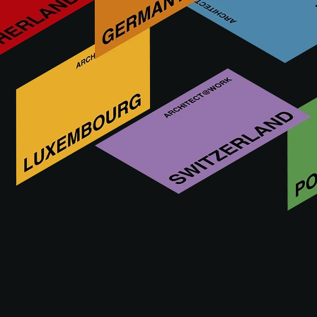
Co hledáš?
Tato funkce je určena výhradně pro architekty,
interiérové designéry a další odborníky se
schváleným účtem A@W Xperience.
Přihlaste se zde nebo se zaregistrujte a
pokračujte.
PŘIHLÁSIT SE