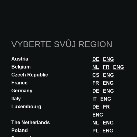
claddings, all designed in formats modulated around 24 cm.
Conceived to coexist —or not. You d...
OBJEVTE VÍCE
VYBERTE SVŮJ REGION
Austria
DE
ENG
Belgium
NL
FR
ENG
Czech Republic
CS
ENG
France
FR
ENG
Germany
DE
ENG
Italy
IT
ENG
Luxembourg
DE
FR
ENG
The Netherlands
NL
ENG
Poland
PL
ENG