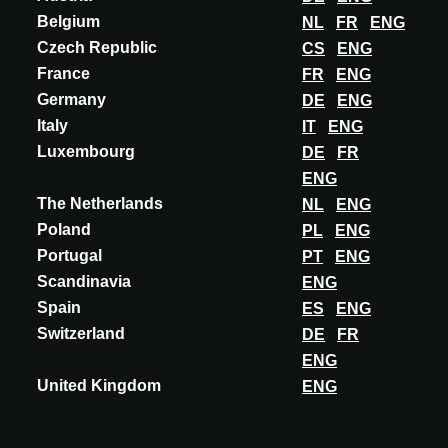
Belgium
NL
FR
ENG
Czech Republic
CS
ENG
France
FR
ENG
Germany
DE
ENG
Italy
IT
ENG
Luxembourg
DE
FR
ENG
The Netherlands
NL
ENG
Poland
PL
ENG
Portugal
PT
ENG
Scandinavia
ENG
Spain
ES
ENG
Switzerland
DE
FR
ENG
United Kingdom
ENG
INOVACE