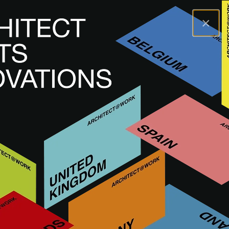
×
A@WX
Inovace
Dokončení interiéru
360° SMART INTERIOR SHADING
360° SMART INTERIOR
SHADING
LAYOUT/DISPOZICE INTERIÉRU