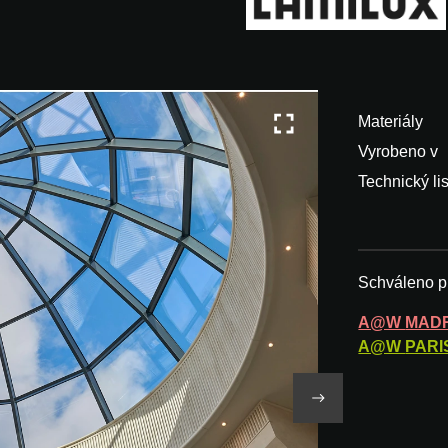
Materiály
Vyrobeno v
Technický lis
Schváleno p
A@W
MAD
A@W
PARI