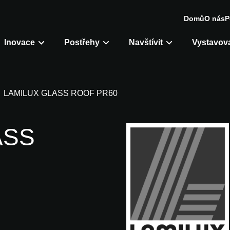
Domů
O nás
P
Inovace
Postřehy
Navštívit
Vystavova
LAMILUX GLASS ROOF PR60
ASS