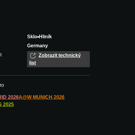
Sklo
Hliník
Germany
t
Zobrazit technický
list
ro
RID
2026
A@W
MUNICH
2026
S
2025