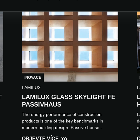
INOVACE
LAMILUX
L
T
LAMILUX GLASS SKYLIGHT FE
PASSIVHAUS
The energy performance of construction
L
products is one of the key benchmarks in
d
modern building design. Passive house
e
standards set the highest level in th...
F
OBJEVTE VÍCE
O