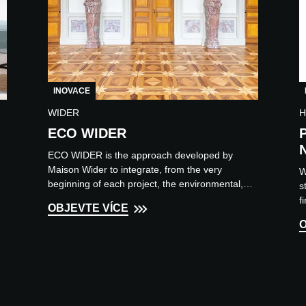
INOVACE
WIDER
H
ECO WIDER
ECO WIDER is the approach developed by
Maison Wider to integrate, from the very
W
beginning of each project, the environmental,
s
health and technical requirem...
f
OBJEVTE VÍCE
w
O