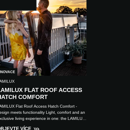
INOVACE
AMILUX
LAMILUX FLAT ROOF ACCESS
HATCH COMFORT
AMILUX Flat Roof Access Hatch Comfort -
esign meets functionality Light, comfort and an
xclusive living experience in one: the LAMILUX
lat Roof Exit Co...
BJEVTE VÍCE