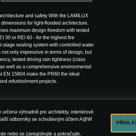
rchitecture and safety With the LAMILUX
imensions for light-flooded architecture.
bines maximum design freedom with tested
EI 30 or REI 60 - for the highest fire
ti-stage sealing system with controlled water
 not only impressive in terms of design, but
ency, tested driving rain tightness (class
 as well as a comprehensive environmental
DIN EN 15804 make the PR60 the ideal
and refurbishment projects.
LUX
e určena výhradně pro architekty, interiérové
další odborníky se schváleným účtem A@W
PŘIHLÁ
zde nebo se zaregistrujte a pokračujte.