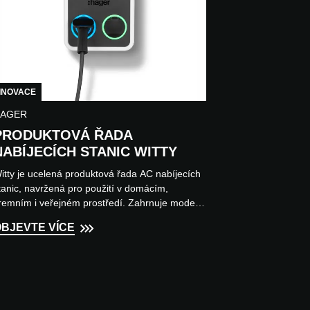
INOVACE
AGER
PRODUKTOVÁ ŘADA
NABÍJECÍCH STANIC WITTY
itty je ucelená produktová řada AC nabíjecích
tanic, navržená pro použití v domácím,
iremním i veřejném prostředí. Zahrnuje modely
itty one, witty plus...
BJEVTE VÍCE