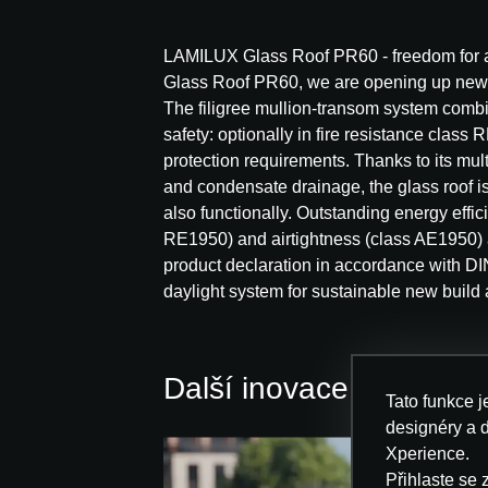
LAMILUX Glass Roof PR60 - freedom for a
Glass Roof PR60, we are opening up new d
The filigree mullion-transom system com
safety: optionally in fire resistance class R
protection requirements. Thanks to its mul
and condensate drainage, the glass roof is
also functionally. Outstanding energy effici
RE1950) and airtightness (class AE1950)
product declaration in accordance with 
daylight system for sustainable new build 
Další inovace od LAMI
Tato funkce j
designéry a 
Xperience.
Přihlaste se 