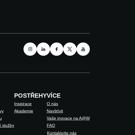
POSTŘEHY
VÍCE
Inspirace
O nás
vy
Akademie
Navštívit
u
Vaše inovace na A@W
í služby
FAQ
Kontaktujte nás