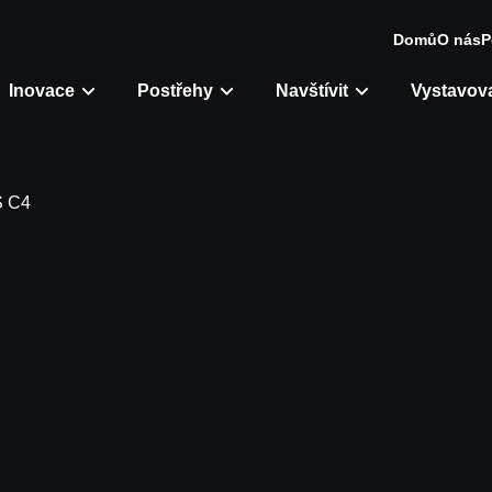
Domů
O nás
P
Inovace
Postřehy
Navštívit
Vystavova
 C4