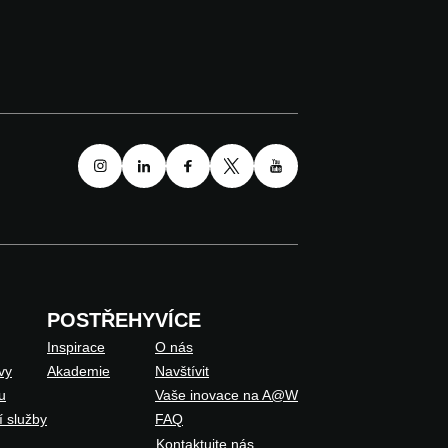
POSTŘEHY
VÍCE
Inspirace
O nás
vy
Akademie
Navštívit
u
Vaše inovace na A@W
í služby
FAQ
Kontaktujte nás